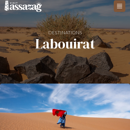
Skip to content
DESTINATIONS
Labouirat