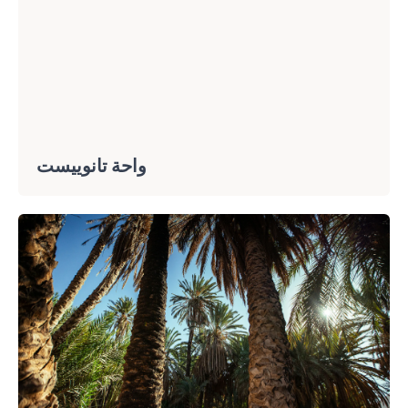
واحة تانوييست