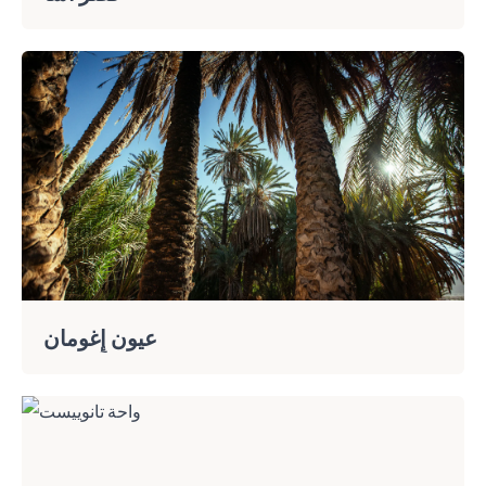
عيون إِغومان